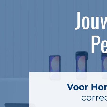
Jouw
Pe
Voor Hor
corre