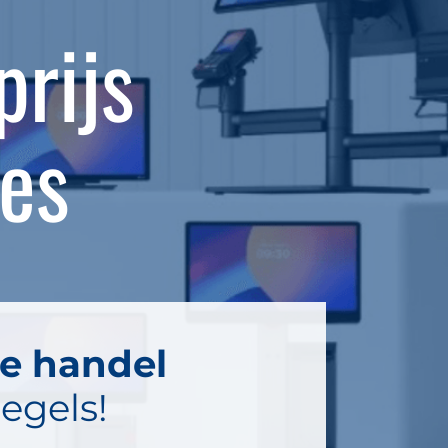
prijs
ies
te handel
egels!