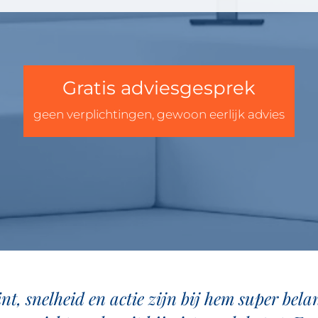
Gratis adviesgesprek
geen verplichtingen, gewoon eerlijk advies
oint, snelheid en actie zijn bij hem super bel