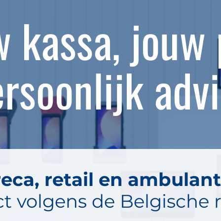
 kassa, jouw 
rsoonlijk adv
eca, retail en ambulan
ct volgens de Belgische r