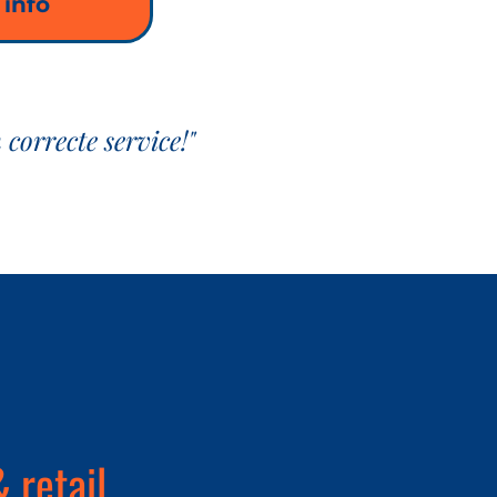
 info
 correcte service!"
 retail