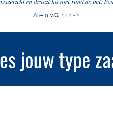
ingsgericht en draait hij niet rond de pot. Ee
Alwin V.G. ⭐⭐⭐⭐⭐
ies jouw type za