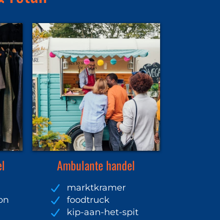
el
Ambulante handel
marktkramer
on
foodtruck
kip-aan-het-spit