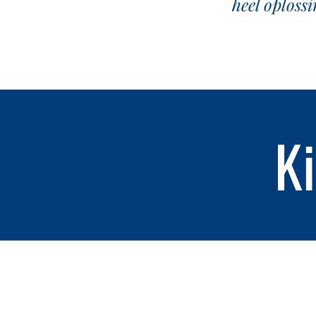
heel oploss
K