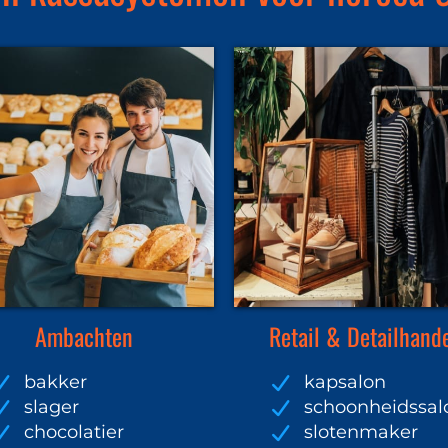
Ambachten
Retail & Detailhand
bakker
kapsalon
slager
schoonheidssal
chocolatier
slotenmaker