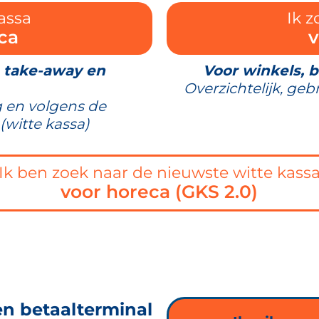
assa
Ik 
ca
v
, take-away en
Voor winkels, 
Overzichtelijk, geb
 en volgens de
(witte kassa)
Ik ben zoek naar de nieuwste witte kass
voor horeca (GKS 2.0)
en betaalterminal