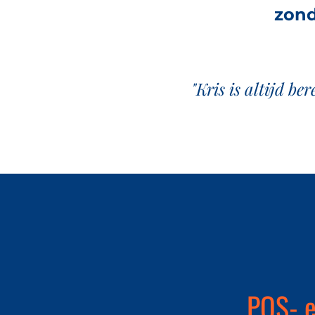
zond
"Kris is altijd be
POS- e