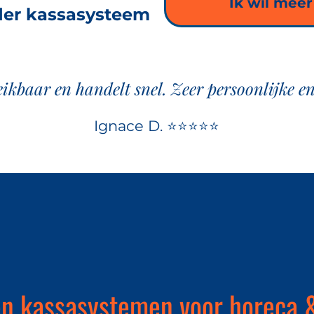
Ik wil meer
er kassasysteem
reikbaar en handelt snel. Zeer persoonlijke en
Ignace D. ⭐⭐⭐⭐⭐
n kassasystemen voor horeca &