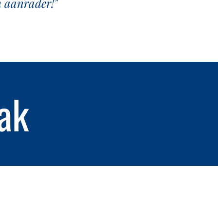
n aanrader!"
ak