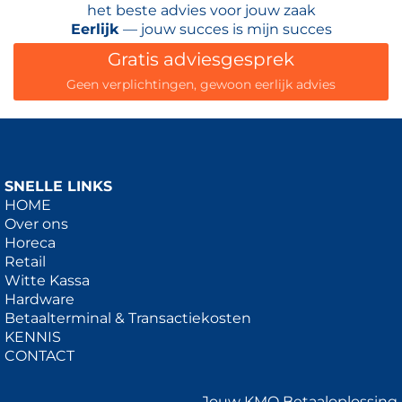
het beste advies voor jouw zaak
Eerlijk
— jouw succes is mijn succes
Gratis adviesgesprek
Geen verplichtingen, gewoon eerlijk advies
SNELLE LINKS
HOME
Over ons
Horeca
Retail
Witte Kassa
Hardware
Betaalterminal & Transactiekosten
KENNIS
CONTACT
Jouw KMO Betaaloplossing