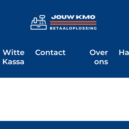
Witte
Contact
Over
Ha
Kassa
ons