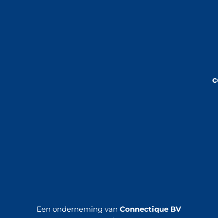
c
Een onderneming van
Connectique BV