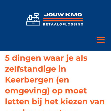
5 dingen waar je als
zelfstandige in
Keerbergen (en
omgeving) op moet
letten bij het kiezen van