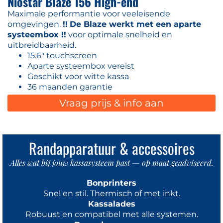
Niostar Blaze 156 High-end
Maximale performantie voor veeleisende
omgevingen.
!!
De Blaze werkt met een aparte
systeembox !!
voor optimale snelheid en
uitbreidbaarheid.
15.6" touchscreen
Aparte systeembox vereist
Geschikt voor witte kassa
36 maanden garantie
Vraag prijs & info aan
Randapparatuur & accessoires
Alles wat bij jouw kassasysteem past — op maat geadviseerd.
Bonprinters
Snel en stil. Thermisch of met inkt.
Kassalades
Robuust en compatibel met alle systemen.